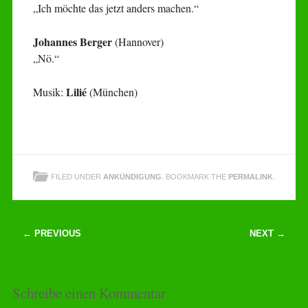
„Ich möchte das jetzt anders machen.“
Johannes Berger
(Hannover)
„Nö.“
Lilié
Musik:
(München)
FILED UNDER
ANKÜNDIGUNG
. BOOKMARK THE
PERMALINK
.
Post navigation
← PREVIOUS
NEXT →
Schreibe einen Kommentar