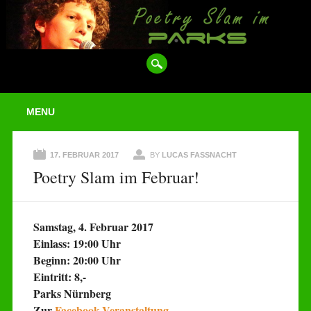
Main menu
Skip
MENU
to
content
17. FEBRUAR 2017
BY
LUCAS FASSNACHT
Poetry Slam im Februar!
Samstag, 4. Februar 2017
Einlass: 19:00 Uhr
Beginn: 20:00 Uhr
Eintritt: 8,-
Parks Nürnberg
Zur
Facebook-Veranstaltung
.