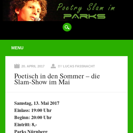
Main menu
Skip
MENU
to
content
20. APRIL 2017
BY
LUCAS FASSNACHT
Poetisch in den Sommer – die
Slam-Show im Mai
Samstag, 13. Mai 2017
Einlass: 19:00 Uhr
Beginn: 20:00 Uhr
Eintritt: 8,-
Parks Nürnberg