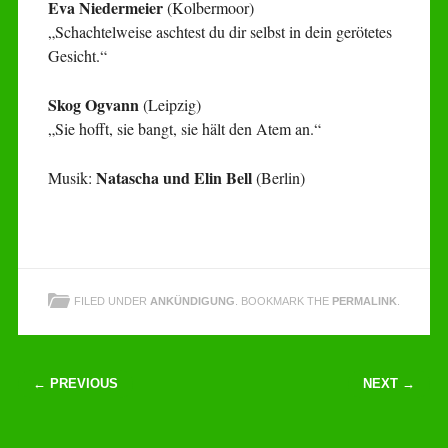
Eva Niedermeier
(Kolbermoor)
„Schachtelweise aschtest du dir selbst in dein gerötetes
Gesicht.“
Skog Ogvann
(Leipzig)
„Sie hofft, sie bangt, sie hält den Atem an.“
Natascha und Elin Bell
Musik:
(Berlin)
FILED UNDER
ANKÜNDIGUNG
. BOOKMARK THE
PERMALINK
.
Post navigation
← PREVIOUS
NEXT →