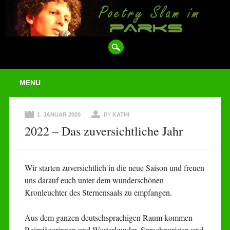
Main menu
Skip
MENU
to
content
1. JANUAR 2020
BY
KATHI
2022 – Das zuversichtliche Jahr
Wir starten zuversichtlich in die neue Saison und freuen
uns darauf euch unter dem wunderschönen
Kronleuchter des Sternensaals zu empfangen.
Aus dem ganzen deutschsprachigen Raum kommen
Reimjägerinnen und Worterkunder, Sprachpuristen und