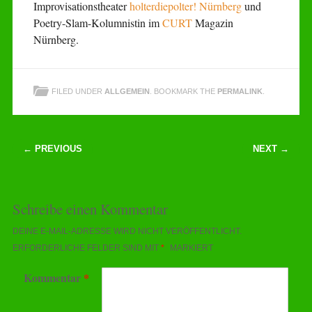
Improvisationstheater
holterdiepolter! Nürnberg
und
Poetry-Slam-Kolumnistin im
CURT
Magazin
Nürnberg.
FILED UNDER
ALLGEMEIN
. BOOKMARK THE
PERMALINK
.
Post navigation
← PREVIOUS
NEXT →
Schreibe einen Kommentar
DEINE E-MAIL-ADRESSE WIRD NICHT VERÖFFENTLICHT.
ERFORDERLICHE FELDER SIND MIT
*
MARKIERT
Kommentar
*