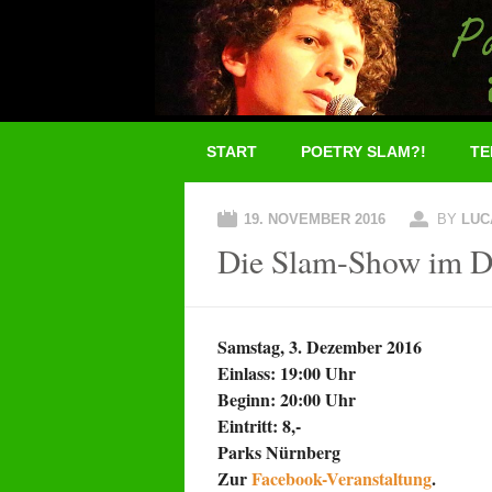
Main menu
Skip
START
POETRY SLAM?!
TE
to
content
19. NOVEMBER 2016
BY
LUC
Die Slam-Show im 
Samstag, 3. Dezember 2016
Einlass: 19:00 Uhr
Beginn: 20:00 Uhr
Eintritt: 8,-
Parks Nürnberg
Zur
Facebook-Veranstaltung
.