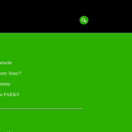
artseite
etry Slam?!
rmine
as PARKS
ETA