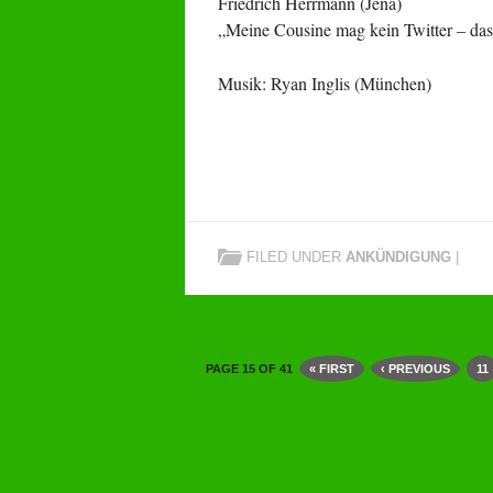
Friedrich Herrmann (Jena)
„Meine Cousine mag kein Twitter – das i
Musik: Ryan Inglis (München)
FILED UNDER
ANKÜNDIGUNG
|
PAGE 15 OF 41
« FIRST
‹ PREVIOUS
11