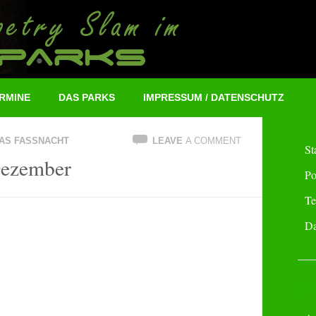
RMINE
DAS PARKS
IMPRESSUM / DATENSCHUTZ
AS FASSNACHT
LEAVE
A COMMENT
St
Dezember
Po
Te
D
M