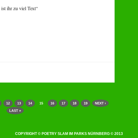
st ihr zu viel Text“
12
13
14
15
16
17
18
19
NEXT ›
LAST »
COPYRIGHT © POETRY SLAM IM PARKS NÜRNBERG © 2013