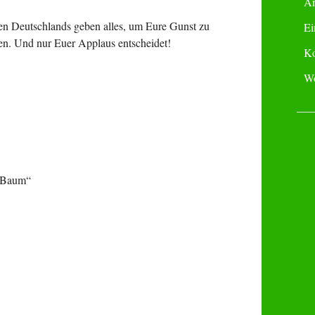
A
en Deutschlands geben alles, um Eure Gunst zu
Ei
en. Und nur Euer Applaus entscheidet!
Ko
Wo
m Baum“