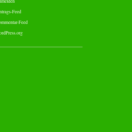
nmelden
ntrags-Feed
mmentar-Feed
rdPress.org