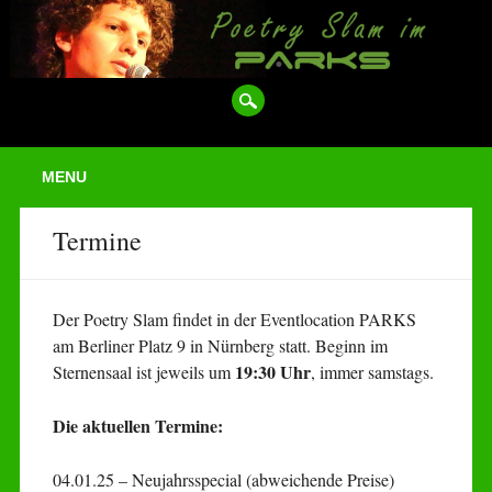
Main menu
Skip
MENU
to
content
Termine
Der Poetry Slam findet in der Eventlocation PARKS
am Berliner Platz 9 in Nürnberg statt. Beginn im
19:30 Uhr
Sternensaal ist jeweils um
, immer samstags.
Die aktuellen Termine:
04.01.25 – Neujahrsspecial (abweichende Preise)